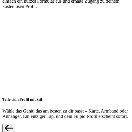
einfach ein kurzes Formular aus und erhalte Zugang zu deinem
K
kostenlosen Profil.
m
Teile dein Profil mit Stil
Wähle das Gerät, das am besten zu dir passt – Karte, Armband oder
Anhänger. Ein einziger Tap, und dein Fulpio-Profil erscheint sofort.