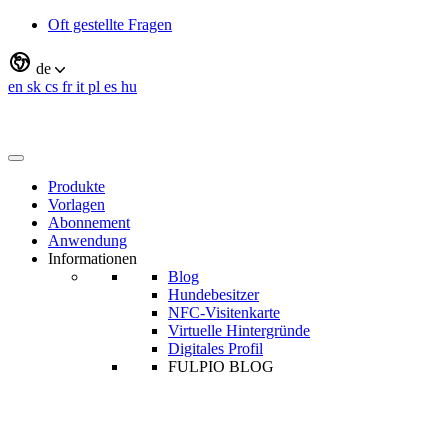
Oft gestellte Fragen
de
en
sk
cs
fr
it
pl
es
hu
Produkte
Vorlagen
Abonnement
Anwendung
Informationen
Blog
Hundebesitzer
NFC-Visitenkarte
Virtuelle Hintergründe
Digitales Profil
FULPIO BLOG