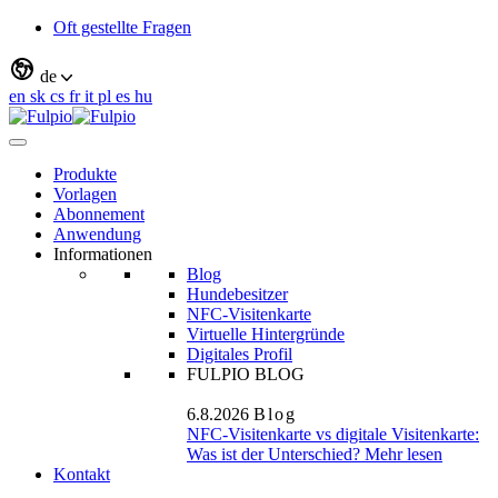
Oft gestellte Fragen
de
en
sk
cs
fr
it
pl
es
hu
Produkte
Vorlagen
Abonnement
Anwendung
Informationen
Blog
Hundebesitzer
NFC-Visitenkarte
Virtuelle Hintergründe
Digitales Profil
FULPIO BLOG
6.8.2026
Blog
NFC-Visitenkarte vs digitale Visitenkarte:
Was ist der Unterschied?
Mehr lesen
Kontakt