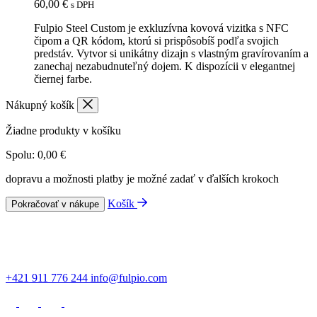
60,00
€
s DPH
Fulpio Steel Custom je exkluzívna kovová vizitka s NFC
čipom a QR kódom, ktorú si prispôsobíš podľa svojich
predstáv. Vytvor si unikátny dizajn s vlastným gravírovaním a
zanechaj nezabudnuteľný dojem. K dispozícii v elegantnej
čiernej farbe.
Nákupný košík
Žiadne produkty v košíku
Spolu:
0,00
€
dopravu a možnosti platby je možné zadať v ďalších krokoch
Košík
Pokračovať v nákupe
+421 911 776 244
info@fulpio.com