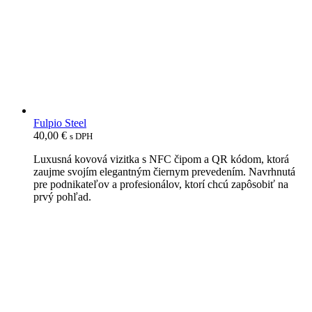
Fulpio Steel
40,00
€
s DPH
Luxusná kovová vizitka s NFC čipom a QR kódom, ktorá
zaujme svojím elegantným čiernym prevedením. Navrhnutá
pre podnikateľov a profesionálov, ktorí chcú zapôsobiť na
prvý pohľad.