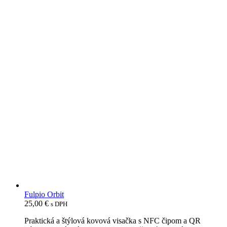
Fulpio Orbit
25,00
€
s DPH
Praktická a štýlová kovová visačka s NFC čipom a QR