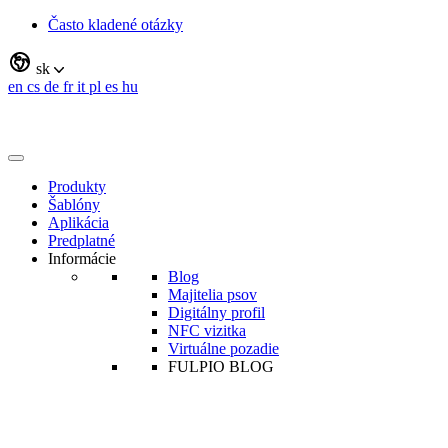
Často kladené otázky
sk
en
cs
de
fr
it
pl
es
hu
Produkty
Šablóny
Aplikácia
Predplatné
Informácie
Blog
Majitelia psov
Digitálny profil
NFC vizitka
Virtuálne pozadie
FULPIO BLOG