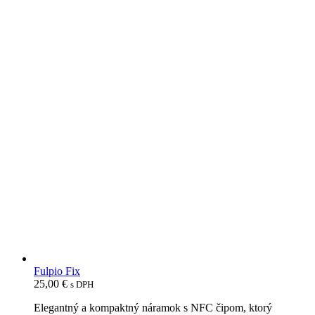
Fulpio Fix
25,00
€
s DPH
Elegantný a kompaktný náramok s NFC čipom, ktorý