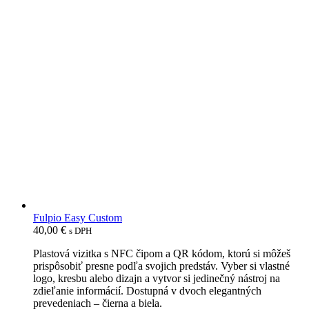
Fulpio Easy Custom
40,00
€
s DPH
Plastová vizitka s NFC čipom a QR kódom, ktorú si môžeš
prispôsobiť presne podľa svojich predstáv. Vyber si vlastné
logo, kresbu alebo dizajn a vytvor si jedinečný nástroj na
zdieľanie informácií. Dostupná v dvoch elegantných
prevedeniach – čierna a biela.