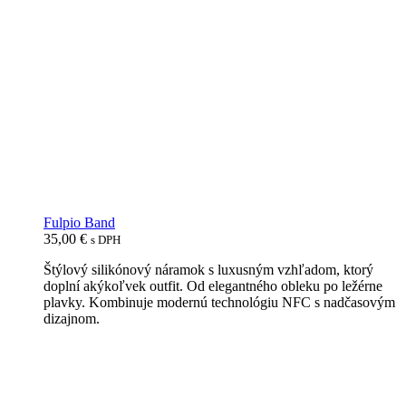
Fulpio Band
35,00
€
s DPH
Štýlový silikónový náramok s luxusným vzhľadom, ktorý
doplní akýkoľvek outfit. Od elegantného obleku po ležérne
plavky. Kombinuje modernú technológiu NFC s nadčasovým
dizajnom.