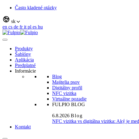
Často kladené otázky
sk
en
cs
de
fr
it
pl
es
hu
Produkty
Šablóny
Aplikácia
Predplatné
Informácie
Blog
Majitelia psov
Digitálny profil
NFC vizitka
Virtuálne pozadie
FULPIO BLOG
6.8.2026
Blog
NFC vizitka vs digitálna vizitka: Aký je me
Kontakt