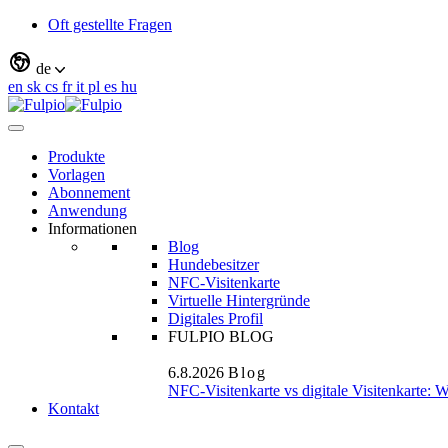
Oft gestellte Fragen
de
en
sk
cs
fr
it
pl
es
hu
Produkte
Vorlagen
Abonnement
Anwendung
Informationen
Blog
Hundebesitzer
NFC-Visitenkarte
Virtuelle Hintergründe
Digitales Profil
FULPIO BLOG
6.8.2026
Blog
NFC-Visitenkarte vs digitale Visitenkarte: 
Kontakt