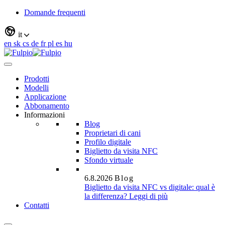
Domande frequenti
it
en
sk
cs
de
fr
pl
es
hu
Prodotti
Modelli
Applicazione
Abbonamento
Informazioni
Blog
Proprietari di cani
Profilo digitale
Biglietto da visita NFC
Sfondo virtuale
6.8.2026
Blog
Biglietto da visita NFC vs digitale: qual è
la differenza?
Leggi di più
Contatti