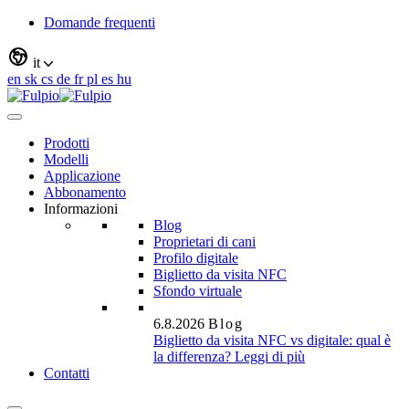
Domande frequenti
it
en
sk
cs
de
fr
pl
es
hu
Prodotti
Modelli
Applicazione
Abbonamento
Informazioni
Blog
Proprietari di cani
Profilo digitale
Biglietto da visita NFC
Sfondo virtuale
6.8.2026
Blog
Biglietto da visita NFC vs digitale: qual è
la differenza?
Leggi di più
Contatti