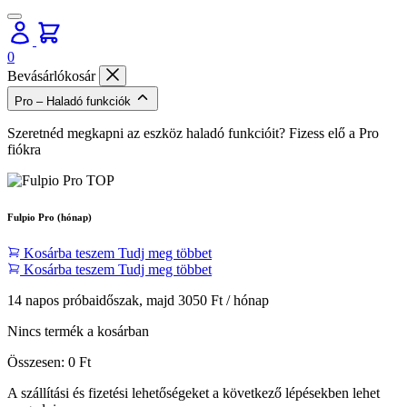
0
Bevásárlókosár
Pro – Haladó funkciók
Szeretnéd megkapni az eszköz haladó funkcióit? Fizess elő a Pro
fiókra
Fulpio Pro (hónap)
Kosárba teszem
Tudj meg többet
Kosárba teszem
Tudj meg többet
14 napos próbaidőszak, majd 3050 Ft / hónap
Nincs termék a kosárban
Összesen:
0
Ft
A szállítási és fizetési lehetőségeket a következő lépésekben lehet