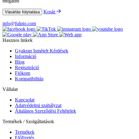
megadni
Kosár
Vásárlás folytatása
info@fulpio.com
Hasznos linkek
Gyakran Ismételt Kérdések
Információ
Blog
Regisztráció
Fiókom
Kompatibilitás
Vállalat
Kapcsolat
Adatvédelmi szabályzat
Általános Szerződési Feltételek
Termékek / Szolgáltatások
Termékek
Előfizetés