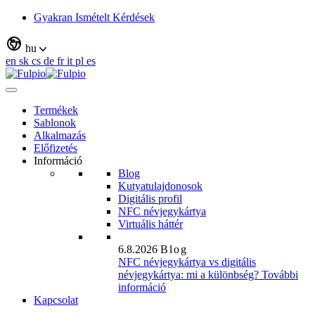
Gyakran Ismételt Kérdések
hu
en
sk
cs
de
fr
it
pl
es
Termékek
Sablonok
Alkalmazás
Előfizetés
Információ
Blog
Kutyatulajdonosok
Digitális profil
NFC névjegykártya
Virtuális háttér
6.8.2026
Blog
NFC névjegykártya vs digitális
névjegykártya: mi a különbség?
További
információ
Kapcsolat